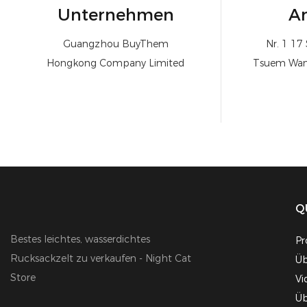
Unternehmen
An
Guangzhou BuyThem
Nr. 1 17
Hongkong Company Limited
Tsuem Wan
Q
Bestes leichtes, wasserdichtes
Pr
Rucksackzelt zu verkaufen - Night Cat
Üb
Store
Vi
Üb