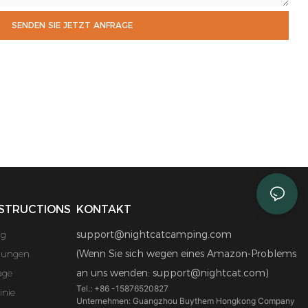
SENDEN SIE JETZT ANFRAGE
STRUCTIONS
KONTAKT
ng
support@nightcatcamping.com
mungen
(Wenn Sie sich wegen eines Amazon-Problems
age
an uns wenden: support@nightcat.com)
Tel.: +86 -15876520827
inie
Unternehmen: Guangzhou Buythem Hongkong Company