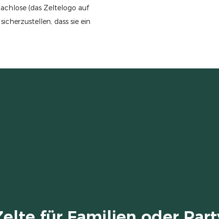
achlose (das Zeltelogo auf
icherzustellen, dass sie ein
Zelte für Familien oder Part