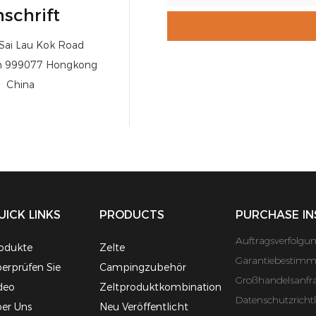
schrift
 Sai Lau Kok Road
 999077 Hongkong
China
UICK LINKS
PRODUCTS
PURCHASE IN
Auftragsverfolgu
odukte
Zelte
Garantiebestim
erprüfen Sie
Campingzubehör
Großhandelsanfr
deo
Zeltproduktkombination
Datenschutzrichtl
er Uns
Neu Veröffentlicht