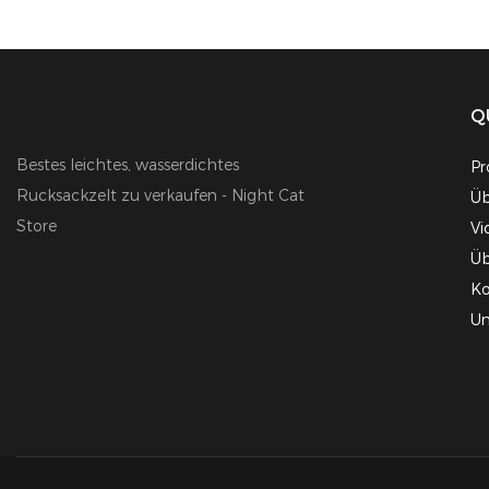
Q
Bestes leichtes, wasserdichtes
Pr
Rucksackzelt zu verkaufen - Night Cat
Üb
Store
Vi
Üb
Ko
Un