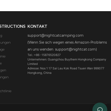
STRUCTIONS
KONTAKT
ng
support@nightcatcamping.com
mungen
(Wenn Sie sich wegen eines Amazon-Problems
age
an uns wenden: support@nightcat.com)
Tel.: +86 -15876520827
inie
Unternehmen: Guangzhou Buythem Hongkong Company
e
Limited
Adresse: Nos 1 17 Sai Lau Kok Road Tsuen Wan 999077
ngen
Hongkong, China
ungen
chtlinie