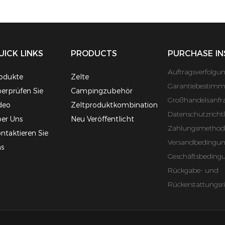
UICK LINKS
PRODUCTS
PURCHASE IN
Auftragsverfolgu
odukte
Zelte
Garantiebestim
erprüfen Sie
Campingzubehör
Großhandelsanfr
deo
Zeltproduktkombination
Datenschutzrichtl
er Uns
Neu Veröffentlicht
Zahlungsmethod
ntaktieren Sie
Versandbedingu
s
Geschäftsbeding
Rückgabe- und
Rückerstattungsri