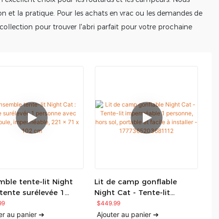
ion et la pratique. Pour les achats en vrac ou les demandes de
collection pour trouver l'abri parfait pour votre prochaine
ble tente-lit Night
Lit de camp gonflable
 tente surélevée 1
Night Cat - Tente-lit
nne avec vestibule,
imperméable 1 personne,
99
$
449.99
méable, 221 x 71 x
hors sol, portable et facile
er au panier ➔
Ajouter au panier ➔