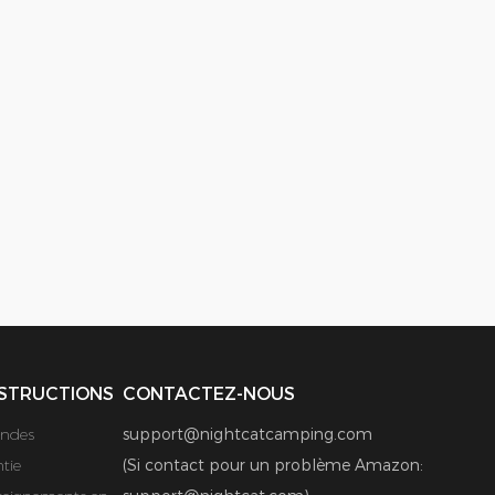
STRUCTIONS
CONTACTEZ-NOUS
ndes
support@nightcatcamping.com
tie
(Si contact pour un problème Amazon: