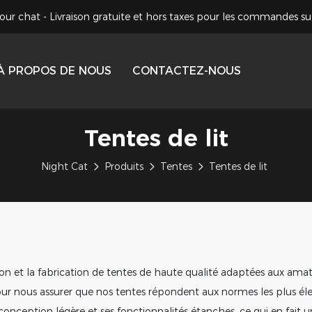
our chat - Livraison gratuite et hors taxes pour les commandes su
À PROPOS DE NOUS
CONTACTEZ-NOUS
Tentes de lit
Night Cat
Produits
Tentes
Tentes de lit
on et la fabrication de tentes de haute qualité adaptées aux amat
ur nous assurer que nos tentes répondent aux normes les plus élevé
conception légère et ses fonctionnalités étanches, ce qui en fait 