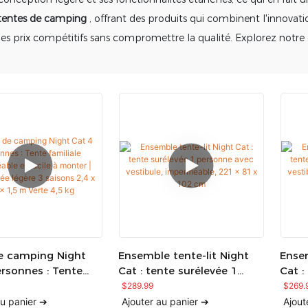
e tentes de camping
, offrant des produits qui combinent l'innovat
des prix compétitifs sans compromettre la qualité. Explorez notre 
e camping Night
Ensemble tente-lit Night
Ensem
ersonnes : Tente
Cat : tente surélevée 1
Cat :
le imperméable et
personne avec vestibule,
perso
$
289.99
$
269.
 monter |
imperméable, 221 x 81 x
imper
au panier ➔
Ajouter au panier ➔
Ajout