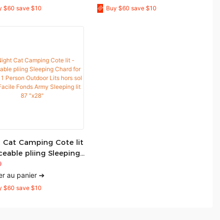
cm
à installer -
y $60 save $10
Buy $60 save $10
1777365203681112
 Cat Camping Cote lit
ceable pliing Sleeping
 for Adults 1 Person
9
or Lits hors sol Easy
er au panier ➔
e Fonds Army Sleeping
y $60 save $10
 "x28"