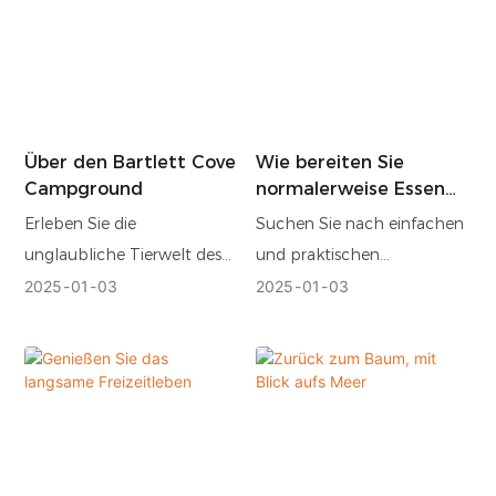
Über den Bartlett Cove
Wie bereiten Sie
Campground
normalerweise Essen
zu?
Erleben Sie die
Suchen Sie nach einfachen
unglaubliche Tierwelt des
und praktischen
Bartlett Cove Campground
Möglichkeiten, Essen für
2025
01
03
2025
01
03
in Alaska und beobachten
Ihre Outdoor-Abenteuer
Sie Weißkopfseeadler,
zuzubereiten? In diesem
Robben und Buckelwale.
Artikel stellen wir Ihnen
Moderne Annehmlichkeiten
praktische Mahlzeiten fürs
wie saubere Toiletten,
Camping vor, darunter
Picknickplätze und
getrocknete Suppen,