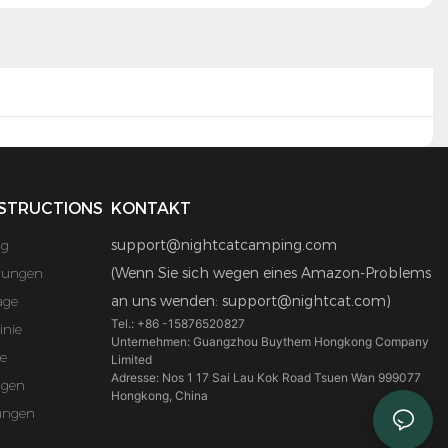
STRUCTIONS
KONTAKT
ng
support@nightcatcamping.com
mungen
(Wenn Sie sich wegen eines Amazon-Problems
age
an uns wenden: support@nightcat.com)
Tel.: +86 -15876520827
inie
Unternehmen: Guangzhou Buythem Hongkong Company
e
Limited
Adresse: Nos 1 17 Sai Lau Kok Road Tsuen Wan 999077
ngen
Hongkong, China
ungen