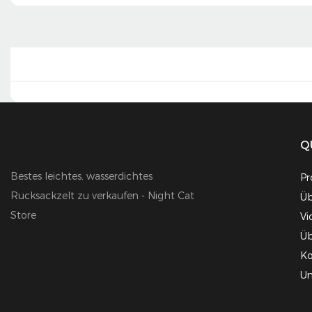
Q
Bestes leichtes, wasserdichtes
Pr
Rucksackzelt zu verkaufen - Night Cat
Üb
Store
Vi
Üb
Ko
Un