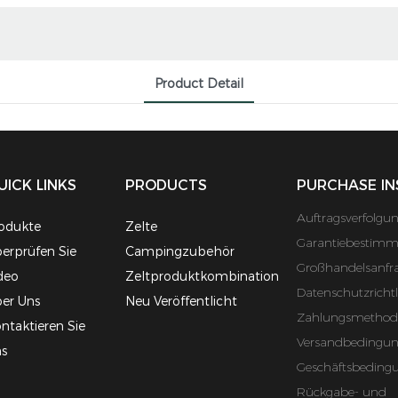
Product Detail
UICK LINKS
PRODUCTS
PURCHASE IN
Auftragsverfolgu
odukte
Zelte
Garantiebestim
erprüfen Sie
Campingzubehör
Großhandelsanfr
deo
Zeltproduktkombination
Datenschutzrichtl
er Uns
Neu Veröffentlicht
Zahlungsmethod
ntaktieren Sie
Versandbedingu
s
Geschäftsbeding
Rückgabe- und