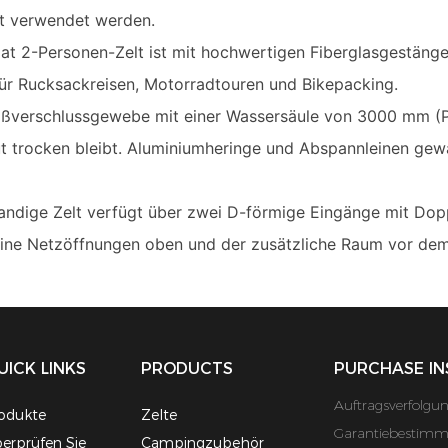
lt verwendet werden.
Cat 2-Personen-Zelt ist mit hochwertigen Fiberglasgestäng
ür Rucksackreisen, Motorradtouren und Bikepacking.
eißverschlussgewebe mit einer Wassersäule von 3000 mm (P
 trocken bleibt. Aluminiumheringe und Abspannleinen gewäh
andige Zelt verfügt über zwei D-förmige Eingänge mit Dopp
eine Netzöffnungen oben und der zusätzliche Raum vor dem 
UICK LINKS
PRODUCTS
PURCHASE IN
Auftragsverfolgu
odukte
Zelte
Garantiebestim
erprüfen Sie
Campingzubehör