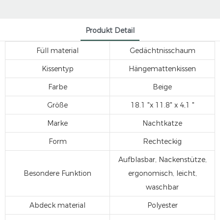
Produkt Detail
Füll material
Gedächtnisschaum
Kissentyp
Hängemattenkissen
Farbe
Beige
Größe
18.1 "x 11.8" x 4,1 "
Marke
Nachtkatze
Form
Rechteckig
Aufblasbar, Nackenstütze,
Besondere Funktion
ergonomisch, leicht,
waschbar
Abdeck material
Polyester