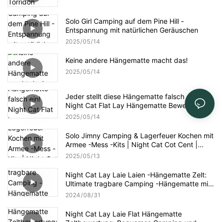
Solo Girl Camping auf dem Pine Hill -
Entspannung mit natürlichen Geräuschen
2025
05
14
Keine andere Hängematte macht das!
2025
05
14
Jeder stellt diese Hängematte falsch ein!
Night Cat Flat Lay Hängematte Bewertung
2025
05
14
Solo Jimny Camping & Lagerfeuer Kochen mit
Armee -Mess -Kits | Night Cat Cot Cent |
Natur ASMR
2025
05
13
Night Cat Lay Laie Laien -Hängematte Zelt:
Ultimate tragbare Camping -Hängematte mit
Moskitonetz für Adventure & Komfort
2024
08
31
Night Cat Lay Laie Flat Hängematte