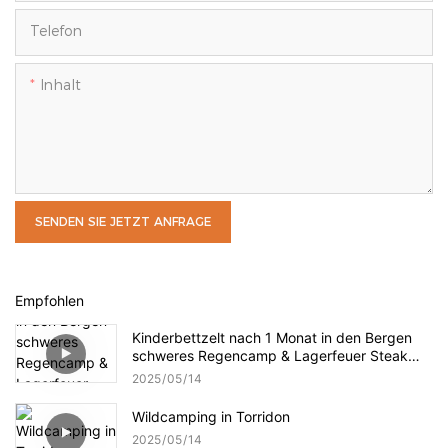
Telefon
Inhalt
SENDEN SIE JETZT ANFRAGE
Empfohlen
Kinderbettzelt nach 1 Monat in den Bergen
schweres Regencamp & Lagerfeuer Steak
Night Cat Cot Tent Review
2025
05
14
Wildcamping in Torridon
2025
05
14