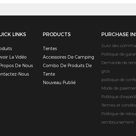
UICK LINKS
PRODUCTS
PURCHASE IN
Suivi des comma
oduits
Tentes
Politique de garan
voir La Vidéo
Accessoires De Camping
Demande de rens
Propos De Nous
Combo De Produits De
gros
ntactez-Nous
Tente
politique de confi
Nouveau Publié
Mode de paieme
Politique d'expédi
Termes et conditi
Politique de retou
remboursement