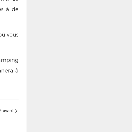
ès à de
où vous
camping
nnera à
Suivant