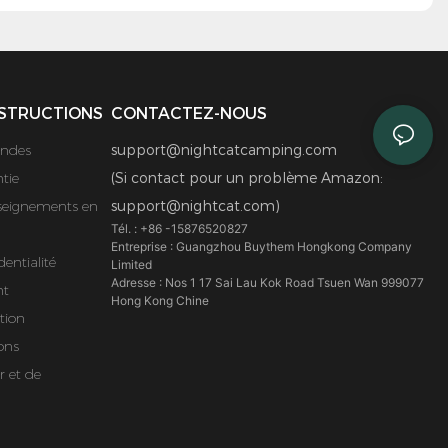
STRUCTIONS
CONTACTEZ-NOUS
ndes
support@nightcatcamping.com
tie
(Si contact pour un problème Amazon:
eignements en
support@nightcat.com)
Tél. : +86 -15876520827
Entreprise : Guangzhou Buythem Hongkong Company
dentialité
Limited
Adresse : Nos 1 17 Sai Lau Kok Road Tsuen Wan 999077
nt
Hong Kong Chine
tion
ons
r et de