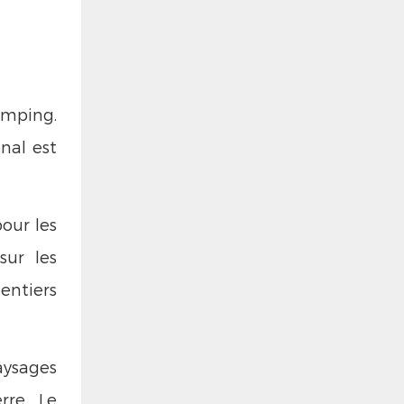
amping.
onal est
our les
sur les
entiers
aysages
rre. Le